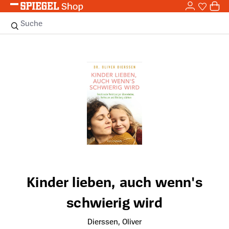
0,0
Zum Hauptinhalt springen
0
Sie haben
0 
Suche
Bildergalerie überspringen
Kinder lieben, auch wenn's
schwierig wird
Dierssen, Oliver