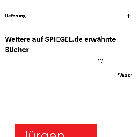
Lieferung
Produktgalerie überspringen
Weitere auf SPIEGEL.de erwähnte
Bücher
'Was wo
Öffnet die Det