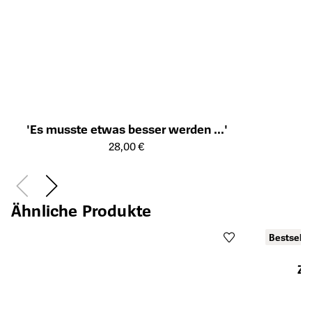
'Es musste etwas besser werden ...'
Öffnet die Detailseite des Produkts
28,00 €
Ähnliche Produkte
Bestselle
Ze
Öffnet die Det