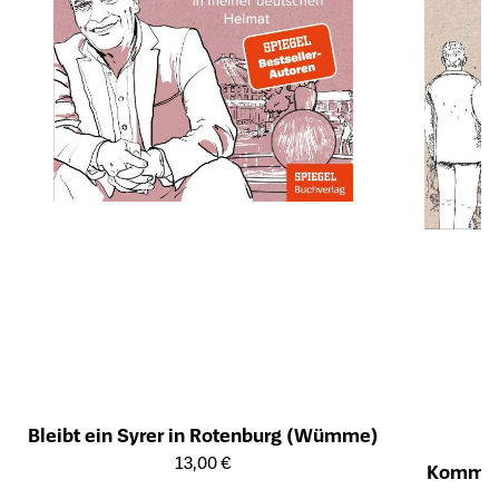
Bleibt ein Syrer in Rotenburg (Wümme)
Öffnet die Detailseite des Produkts
13,00 €
Kommt e