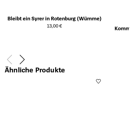
Bleibt ein Syrer in Rotenburg (Wümme)
Öffnet die Detailseite des Produkts
13,00 €
Kommt e
Öffnet die Det
Ähnliche Produkte