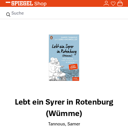
0,0
Zum Hauptinhalt springen
0
Sie haben
0 
Suche
Bildergalerie überspringen
Lebt ein Syrer in Rotenburg
(Wümme)
Tannous, Samer