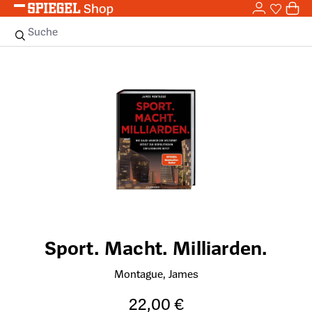
0,0
Zum Hauptinhalt springen
0
Sie haben
0 
Suche
Bildergalerie überspringen
Sport. Macht. Milliarden.
Montague, James
22,00 €