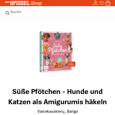
0,0
Zum Hauptinhalt springen
0
Sie haben
0 
Suche
Bildergalerie überspringen
Süße Pfötchen - Hunde und
Katzen als Amigurumis häkeln
Vaicekauskien¿, Banga