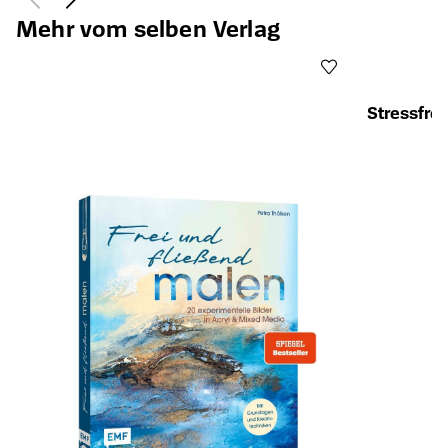
Mehr vom selben Verlag
Stressfre
Öffnet die Det