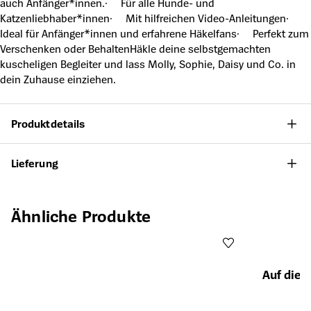
auch Anfänger*innen.· Für alle Hunde- und
Katzenliebhaber*innen· Mit hilfreichen Video-Anleitungen·
Ideal für Anfänger*innen und erfahrene Häkelfans· Perfekt zum
Verschenken oder BehaltenHäkle deine selbstgemachten
kuscheligen Begleiter und lass Molly, Sophie, Daisy und Co. in
dein Zuhause einziehen.
Produktdetails
Lieferung
Produktgalerie überspringen
Ähnliche Produkte
Auf die 
Öffnet die Det