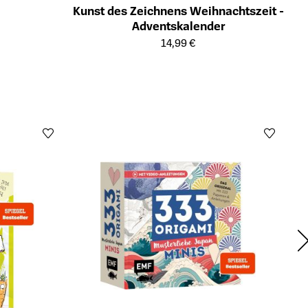
Kunst des Zeichnens Weihnachtszeit -
ts
Adventskalender
Öffnet die Detailseite des Produkts
14,99 €
Öffn