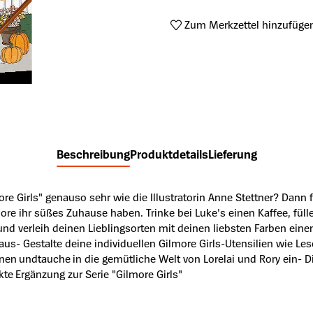
Zum Merkzettel hinzufüge
Produktnummer:
A62240552
Beschreibung
Produktdetails
Lieferung
more Girls" genauso sehr wie die Illustratorin Anne Stettner? Dann
re ihr süßes Zuhause haben. Trinke bei Luke's einen Kaffee, füll
d verleih deinen Lieblingsorten mit deinen liebsten Farben einen
aus- Gestalte deine individuellen Gilmore Girls-Utensilien wie Le
onen und
tauche in die gemütliche Welt von Lorelai und Rory ein- 
ekte Ergänzung zur Serie "Gilmore Girls"