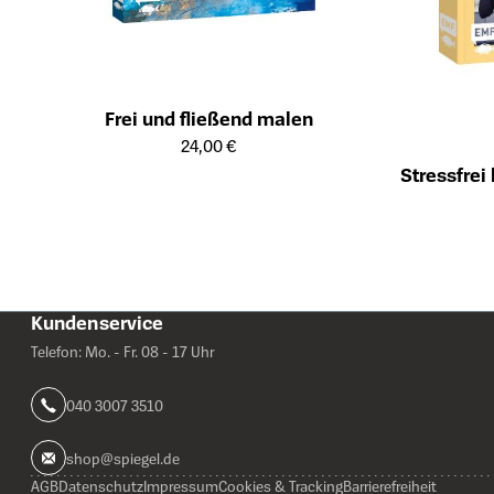
Frei und fließend malen
Öffnet die Detailseite des Produkts
24,00 €
Stressfre
Öffnet die Det
Kundenservice
Telefon: Mo. - Fr. 08 - 17 Uhr
040 3007 3510
shop@spiegel.de
AGB
Datenschutz
Impressum
Cookies & Tracking
Barrierefreiheit