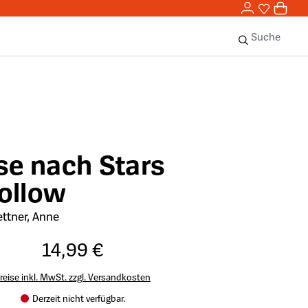
0,00 
0
Sie haben 
0 Ar
Suche
se nach Stars
ollow
ettner, Anne
14,99 €
reise inkl. MwSt. zzgl. Versandkosten
Derzeit nicht verfügbar.