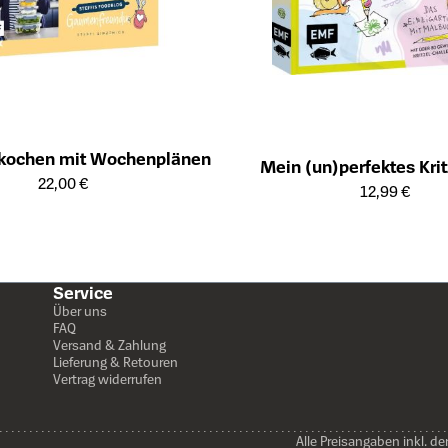
i kochen mit Wochenplänen
Mein (un)perfektes Kri
ailseite des Produkts
22,00 €
Öffnet die Detailseite des Produk
12,99 €
Service
Über uns
FAQ
Versand & Zahlung
Lieferung & Retouren
Vertrag widerrufen
Alle Preisangaben inkl. de