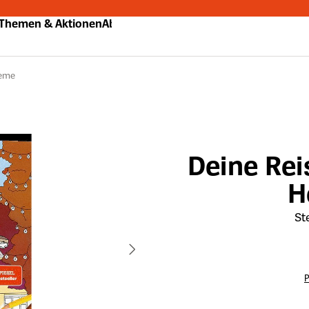
Themen & Aktionen
Abo
teme
Deine Rei
H
St
P