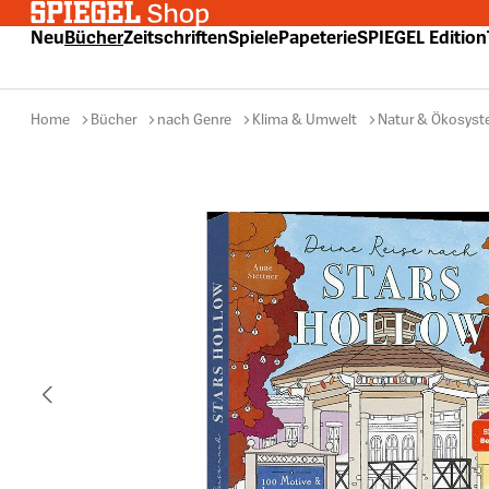
 Hauptinhalt springen
Zur Suche springen
Zur Hauptnavigation springen
Neu
Bücher
Zeitschriften
Spiele
Papeterie
SPIEGEL Edition
Home
Bücher
nach Genre
Klima & Umwelt
Natur & Ökosys
Bildergalerie überspringen