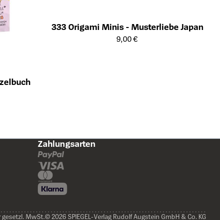
333 Origami Minis - Musterliebe Japan
Öffnet die Detailseite des Produkts
9,00 €
tzelbuch
ts
Zahlungsarten
r gesetzl. MwSt.
© 2026 SPIEGEL-Verlag Rudolf Augstein GmbH & Co. KG