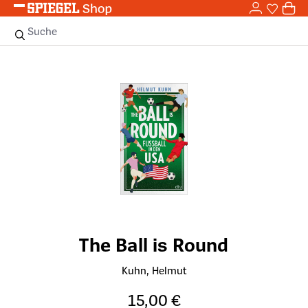
0,0
Zum Hauptinhalt springen
0
Sie haben
0 
Suche
Bildergalerie überspringen
The Ball is Round
Kuhn, Helmut
15,00 €