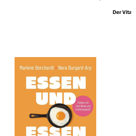
Der Vita
Öffnet die Det