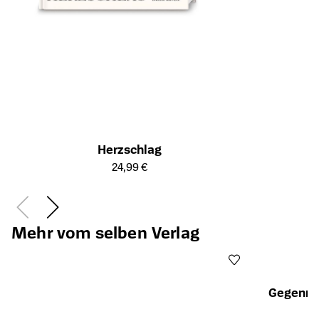
Herzschlag
Öffnet die Detailseite des Produkts
24,99 €
Mehr vom selben Verlag
Gegenmac