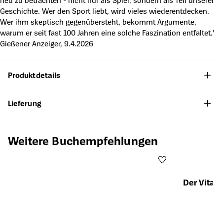
neu zu betrachten - nicht nur als Spiel, sondern als Teil unserer
Geschichte. Wer den Sport liebt, wird vieles wiederentdecken.
Wer ihm skeptisch gegenübersteht, bekommt Argumente,
warum er seit fast 100 Jahren eine solche Faszination entfaltet.'
Gießener Anzeiger, 9.4.2026
Produktdetails
Lieferung
Produktgalerie überspringen
Weitere Buchempfehlungen
Der Vita
Öffnet die Det