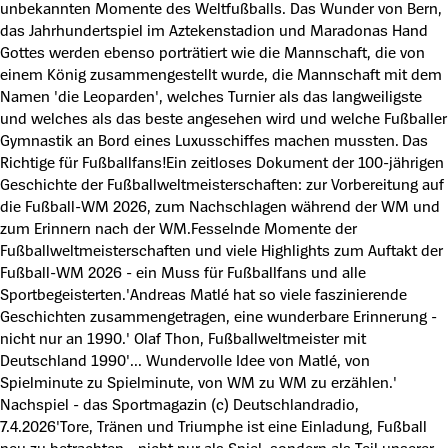
unbekannten Momente des Weltfußballs. Das Wunder von Bern,
das Jahrhundertspiel im Aztekenstadion und Maradonas Hand
Gottes werden ebenso porträtiert wie die Mannschaft, die von
einem König zusammengestellt wurde, die Mannschaft mit dem
Namen 'die Leoparden', welches Turnier als das langweiligste
und welches als das beste angesehen wird und welche Fußballer
Gymnastik an Bord eines Luxusschiffes machen mussten. Das
Richtige für Fußballfans!Ein zeitloses Dokument der 100-jährigen
Geschichte der Fußballweltmeisterschaften: zur Vorbereitung auf
die Fußball-WM 2026, zum Nachschlagen während der WM und
zum Erinnern nach der WM.Fesselnde Momente der
Fußballweltmeisterschaften und viele Highlights zum Auftakt der
Fußball-WM 2026 - ein Muss für Fußballfans und alle
Sportbegeisterten.'Andreas Matlé hat so viele faszinierende
Geschichten zusammengetragen, eine wunderbare Erinnerung -
nicht nur an 1990.' Olaf Thon, Fußballweltmeister mit
Deutschland 1990'... Wundervolle Idee von Matlé, von
Spielminute zu Spielminute, von WM zu WM zu erzählen.'
Nachspiel - das Sportmagazin (c) Deutschlandradio,
7.4.2026'Tore, Tränen und Triumphe ist eine Einladung, Fußball