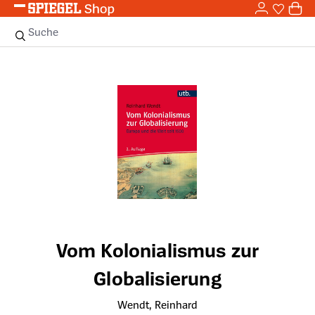
0,0
Zum Hauptinhalt springen
0
Sie haben
0 
Suche
Bildergalerie überspringen
Vom Kolonialismus zur
Globalisierung
Wendt, Reinhard