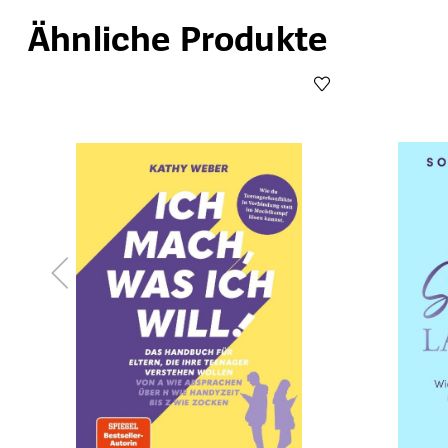
Ähnliche Produkte
Produktgalerie überspringen