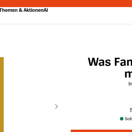
Themen & Aktionen
Abo
Was Fami
m
I
P
Sofo