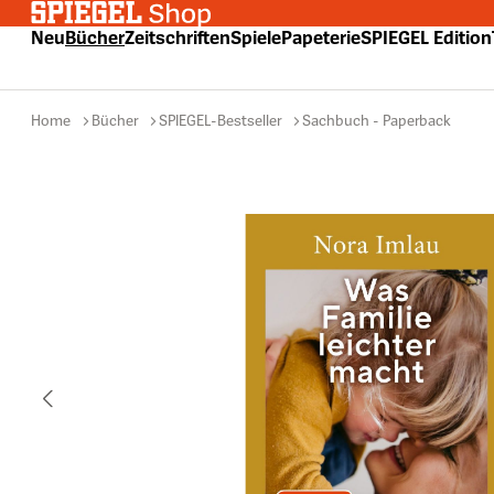
 Hauptinhalt springen
Zur Suche springen
Zur Hauptnavigation springen
Neu
Bücher
Zeitschriften
Spiele
Papeterie
SPIEGEL Edition
Home
Bücher
SPIEGEL-Bestseller
Sachbuch - Paperback
Bildergalerie überspringen