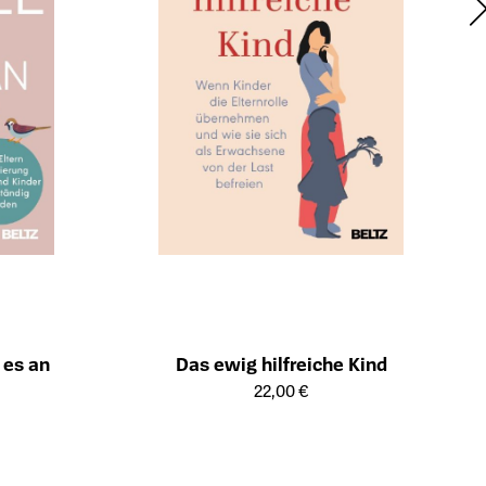
 es an
Das ewig hilfreiche Kind
ts
Öffnet die Detailseite des Produkts
22,00 €