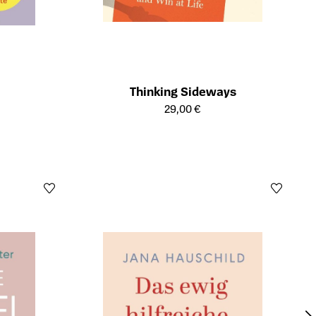
Thinking Sideways
Öffnet die Detailseite des Produkts
29,00 €
ts
W
Öffn