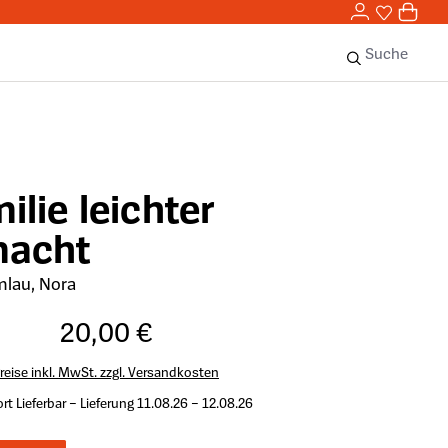
0,00 
0
Sie haben 
0 Ar
Suche
lie leichter
acht
mlau, Nora
20,00 €
reise inkl. MwSt. zzgl. Versandkosten
rt Lieferbar – Lieferung 11.08.26 – 12.08.26