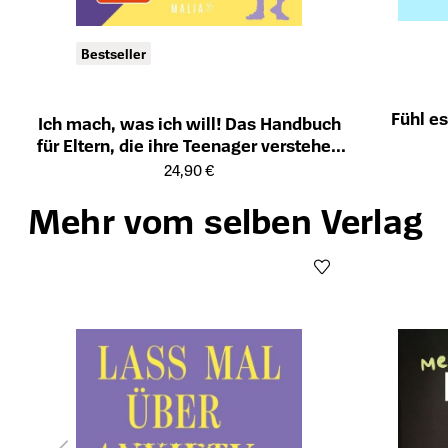
Bestseller
Fühl es
Ich mach, was ich will! Das Handbuch
Öffnet die Det
für Eltern, die ihre Teenager verstehen
Öffnet die Detailseite des Produkts
wollen - Von A wie Absprachen über H
24,90 €
wie Handyzeit bis Z wie Zocken
Mehr vom selben Verlag