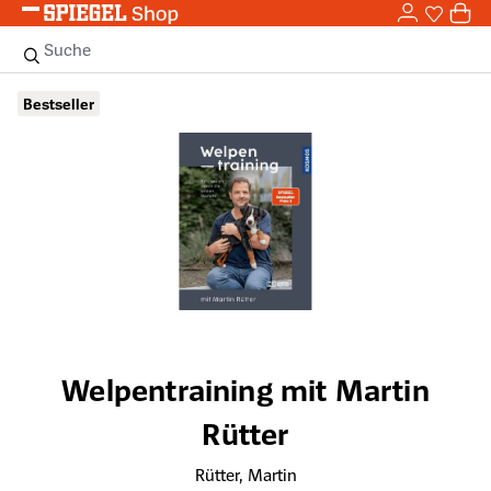
0,0
Zum Hauptinhalt springen
0
Sie haben
0 
Suche
Bildergalerie überspringen
Bestseller
Welpentraining mit Martin
Rütter
Rütter, Martin