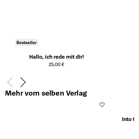
Bestseller
Hallo, ich rede mit dir!
Öffnet die Detailseite des Produkts
25,00 €
Mehr vom selben Verlag
Into t
Öffnet die Det