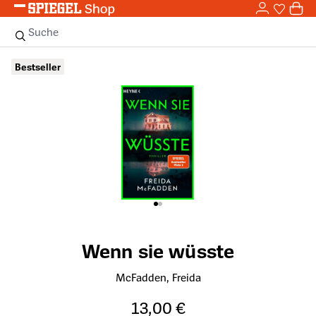
0,0
Zum Hauptinhalt springen
0
Sie haben
0 
Suche
Bildergalerie überspringen
Bestseller
Wenn sie wüsste
McFadden, Freida
13,00 €