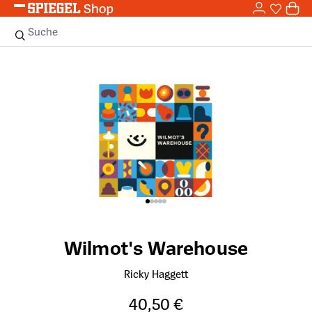
0,0
Zum Hauptinhalt springen
0
Sie haben
0 
Suche
Bildergalerie überspringen
Wilmot's Warehouse
Ricky Haggett
40,50 €