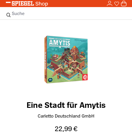
0,0
Zum Hauptinhalt springen
0
Sie haben
0 
Suche
Bildergalerie überspringen
Eine Stadt für Amytis
Carletto Deutschland GmbH
22,99 €