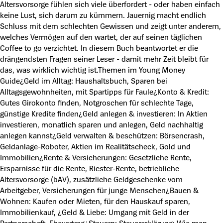
Altersvorsorge fühlen sich viele überfordert - oder haben einfach
keine Lust, sich darum zu kümmern. Jauernig macht endlich
Schluss mit dem schlechten Gewissen und zeigt unter anderem,
welches Vermögen auf den wartet, der auf seinen täglichen
Coffee to go verzichtet. In diesem Buch beantwortet er die
drängendsten Fragen seiner Leser - damit mehr Zeit bleibt für
das, was wirklich wichtig ist.Themen im Young Money
Guide¿Geld im Alltag: Haushaltsbuch, Sparen bei
Alltagsgewohnheiten, mit Spartipps für Faule¿Konto & Kredit:
Gutes Girokonto finden, Notgroschen für schlechte Tage,
günstige Kredite finden¿Geld anlegen & investieren: In Aktien
investieren, monatlich sparen und anlegen, Geld nachhaltig
anlegen kannst¿Geld verwalten & beschützen: Börsencrash,
Geldanlage-Roboter, Aktien im Realitätscheck, Gold und
Immobilien¿Rente & Versicherungen: Gesetzliche Rente,
Ersparnisse für die Rente, Riester-Rente, betriebliche
Altersvorsorge (bAV), zusätzliche Geldgeschenke vom
Arbeitgeber, Versicherungen für junge Menschen¿Bauen &
Wohnen: Kaufen oder Mieten, für den Hauskauf sparen,
Immobilienkauf, ¿Geld & Liebe: Umgang mit Geld in der