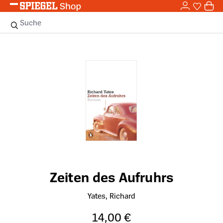
0,0
Zum Hauptinhalt springen
0
Sie haben
0 
Suche
Bildergalerie überspringen
Zeiten des Aufruhrs
Yates, Richard
14,00 €