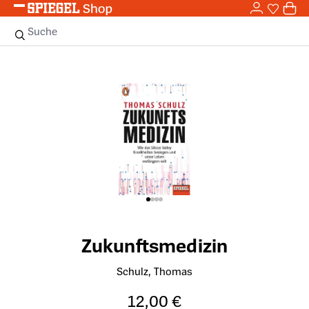
0,0
Zum Hauptinhalt springen
0
Sie haben
0 
Suche
Bildergalerie überspringen
Zukunftsmedizin
Schulz, Thomas
12,00 €