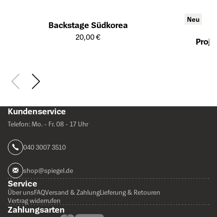
Neu
Backstage Südkorea
Öffnet die Detailseite des Produkts
20,00 €
Proje
Öffnet die Det
Kundenservice
Telefon: Mo. - Fr. 08 - 17 Uhr
040 3007 3510
shop@spiegel.de
Service
Über uns
FAQ
Versand & Zahlung
Lieferung & Retouren
Vertrag widerrufen
Zahlungsarten