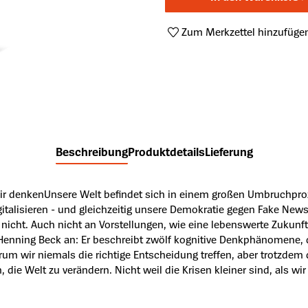
Zum Merkzettel hinzufüge
Produktnummer:
A46743197
Beschreibung
Produktdetails
Lieferung
 wir denkenUnsere Welt befindet sich in einem großen Umbruchpr
italisieren - und gleichzeitig unsere Demokratie gegen Fake New
 nicht. Auch nicht an Vorstellungen, wie eine lebenswerte Zukun
 Henning Beck an: Er beschreibt zwölf kognitive Denkphänomene, 
rum wir niemals die richtige Entscheidung treffen, aber trotzdem
 die Welt zu verändern. Nicht weil die Krisen kleiner sind, als w