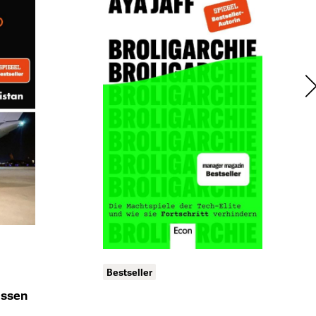
Bestseller
assen
ts