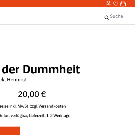
0,00 
0
Sie haben 
0 Ar
Suche
e der Dummheit
ck, Henning
20,00 €
reise inkl. MwSt. zzgl. Versandkosten
Sofort verfügbar, Lieferzeit: 1-3 Werktage