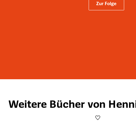
Zur Folge
Weitere Bücher von Henn
Produktgalerie überspringen