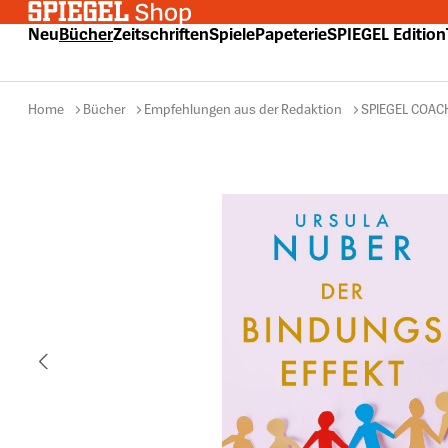
 Hauptinhalt springen
Zur Suche springen
Zur Hauptnavigation springen
Neu
Bücher
Zeitschriften
Spiele
Papeterie
SPIEGEL Edition
Home
Bücher
Empfehlungen aus der Redaktion
SPIEGEL COAC
Bildergalerie überspringen