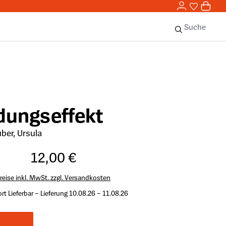
0,00 
0
Sie haben 
0 Ar
Suche
dungseffekt
ber, Ursula
12,00 €
reise inkl. MwSt. zzgl. Versandkosten
rt Lieferbar – Lieferung 10.08.26 – 11.08.26