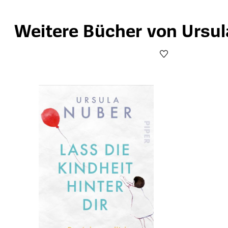
Weitere Bücher von Ursu
Produktgalerie überspringen