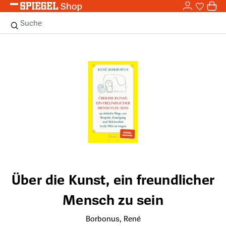
0,0
Zum Hauptinhalt springen
0
Sie haben
0 
Suche
Bildergalerie überspringen
Über die Kunst, ein freundlicher
Mensch zu sein
Borbonus, René