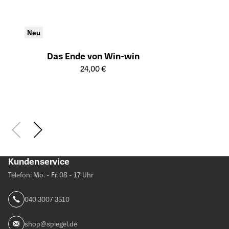
Neu
Das Ende von Win-win
Öffnet die Detailseite des Produkts
24,00 €
Kundenservice
Telefon: Mo. - Fr. 08 - 17 Uhr
040 3007 3510
shop@spiegel.de