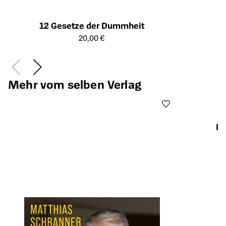
12 Gesetze der Dummheit
Öffnet die Detailseite des Produkts
20,00 €
Mehr vom selben Verlag
Fi
Öffnet die Det