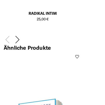
RADIKAL INTIM
Öffnet die Detailseite des Produkts
25,00 €
Ähnliche Produkte
D
Öffnet die Det