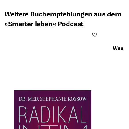
Produktgalerie überspringen
Weitere Buchempfehlungen aus dem
»Smarter leben« Podcast
Was de
Öffnet die Det