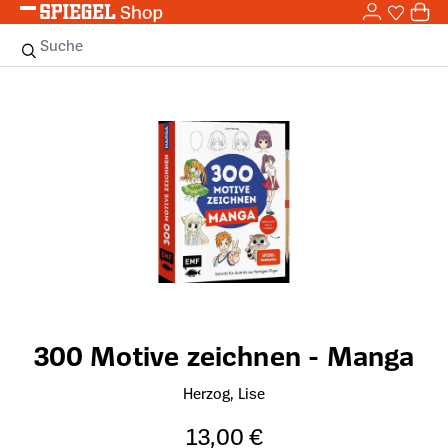
0,0
Zum Hauptinhalt springen
0
Sie haben
0 
Suche
Bildergalerie überspringen
300 Motive zeichnen - Manga
Herzog, Lise
13,00 €