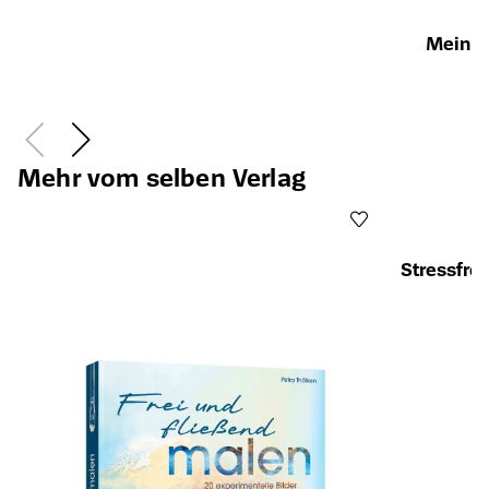
Mein (
Öffnet die Det
Mehr vom selben Verlag
Stressfre
Öffnet die Det