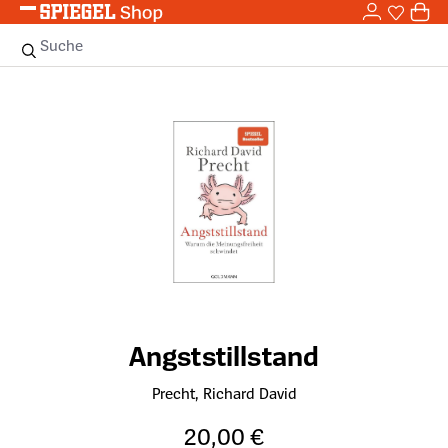
0,0
Zum Hauptinhalt springen
0
Sie haben
0 
Suche
Bildergalerie überspringen
Angststillstand
Precht, Richard David
20,00 €