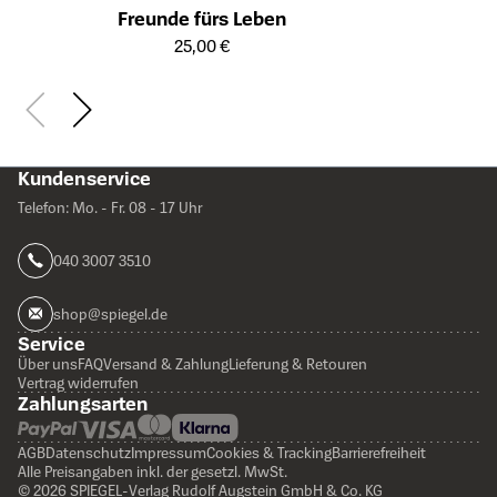
Freunde fürs Leben
Öffnet die Detailseite des Produkts
25,00 €
Kundenservice
Telefon: Mo. - Fr. 08 - 17 Uhr
040 3007 3510
shop@spiegel.de
Service
Über uns
FAQ
Versand & Zahlung
Lieferung & Retouren
Vertrag widerrufen
Zahlungsarten
AGB
Datenschutz
Impressum
Cookies & Tracking
Barrierefreiheit
Alle Preisangaben inkl. der gesetzl. MwSt.
© 2026 SPIEGEL-Verlag Rudolf Augstein GmbH & Co. KG