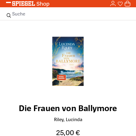
0,0
Zum Hauptinhalt springen
0
Sie haben
0 
Suche
Bildergalerie überspringen
Die Frauen von Ballymore
Riley, Lucinda
25,00 €