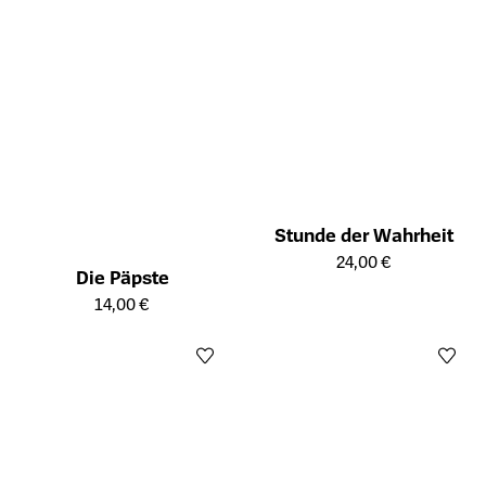
Stunde der Wahrheit
Öffnet die Detailseite des Prod
24,00 €
Die Päpste
Öffnet die Detailseite des Produkts
14,00 €