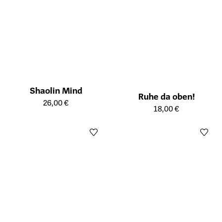
Shaolin Mind
Ruhe da oben!
Öffnet die Detailseite des Produkts
26,00 €
Öffnet die Detailseite des Prod
18,00 €