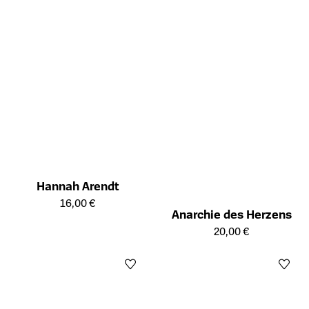
Hannah Arendt
Öffnet die Detailseite des Produkts
16,00 €
Anarchie des Herzens
Öffnet die Detailseite des Prod
20,00 €