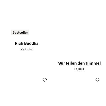
Bestseller
Rich Buddha
Öffnet die Detailseite des Produkts
22,00 €
Wir teilen den Himmel
Öffnet die Detailseite des Prod
17,00 €