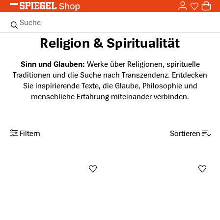
0,0
Zum Hauptinhalt springen
0
Sie haben
0 
Suche
Religion & Spiritualität
Sinn und Glauben:
Werke über Religionen, spirituelle
Traditionen und die Suche nach Transzendenz. Entdecken
Sie inspirierende Texte, die Glaube, Philosophie und
menschliche Erfahrung miteinander verbinden.
Filtern
Sortieren
Anzahl aktiver Filter: 0