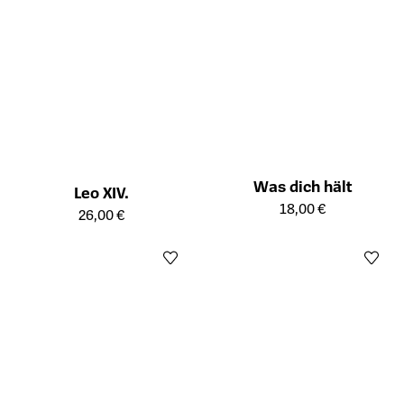
Was dich hält
Leo XIV.
Öffnet die Detailseite des Prod
18,00 €
Öffnet die Detailseite des Produkts
26,00 €