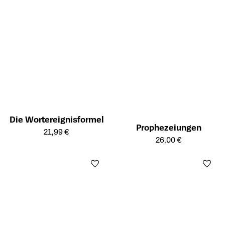
Die Wortereignisformel
Prophezeiungen
Öffnet die Detailseite des Produkts
21,99 €
Öffnet die Detailseite des Prod
26,00 €