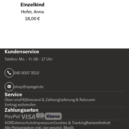
Einzelkind
Öffnet die Detailseite des Produkts
Hofer, Anna
18,00 €
Kundenservice
Telefon: Mo. - Fr. 08 - 17 Uhr
040 3007 3510
shop@spiegel.de
Service
Über uns
FAQ
Versand & Zahlung
Lieferung & Retouren
Vertrag widerrufen
Zahlungsarten
AGB
Datenschutz
Impressum
Cookies & Tracking
Barrierefreiheit
Alle Preisangaben inkl. der gesetzl. MwSt.