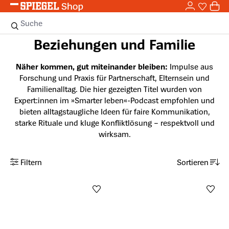
0,0
Zum Hauptinhalt springen
0
Sie haben
0 
Suche
Beziehungen und Familie
Näher kommen, gut miteinander bleiben:
Impulse aus
Forschung und Praxis für Partnerschaft, Elternsein und
Familienalltag. Die hier gezeigten Titel wurden von
Expert:innen im »Smarter leben«-Podcast empfohlen und
bieten alltagstaugliche Ideen für faire Kommunikation,
starke Rituale und kluge Konfliktlösung – respektvoll und
wirksam.
Filtern
Sortieren
Anzahl aktiver Filter: 0