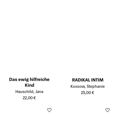
Das ewig hilfreiche
RADIKAL INTIM
Kind
Öffnet die Detailseite des Prod
Kossow, Stephanie
Öffnet die Detailseite des Produkts
Hauschild, Jana
25,00 €
22,00 €