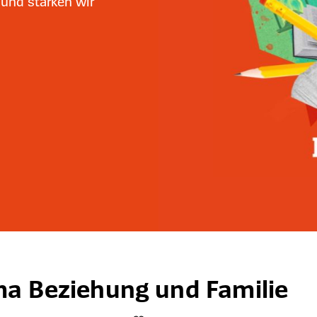
 und stärken wir
a Beziehung und Familie