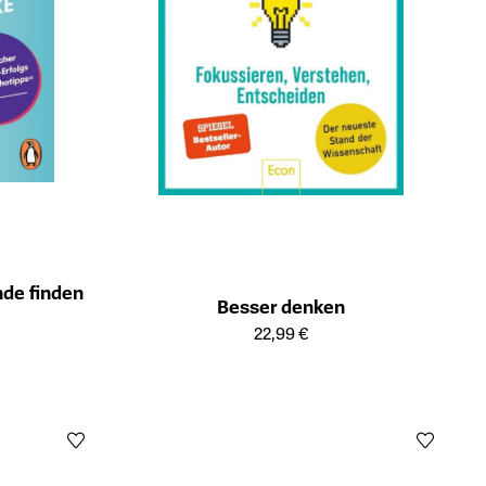
nde finden
Besser denken
Öffn
Öffnet die Detailseite des Produkts
22,99 €
ts