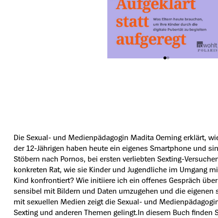
Die Sexual- und Medienpädagogin Madita Oeming erklärt, wi
der 12-Jährigen haben heute ein eigenes Smartphone und sind
Stöbern nach Pornos, bei ersten verliebten Sexting-Versuch
konkreten Rat, wie sie Kinder und Jugendliche im Umgang mi
Kind konfrontiert? Wie initiiere ich ein offenes Gespräch ü
sensibel mit Bildern und Daten umzugehen und die eigenen 
mit sexuellen Medien zeigt die Sexual- und Medienpädagogin
Sexting und anderen Themen gelingt.In diesem Buch finden S