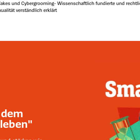
akes und Cybergrooming- Wissenschaftlich fundierte und rechtli
lität verständlich erklärt
 dem
leben"