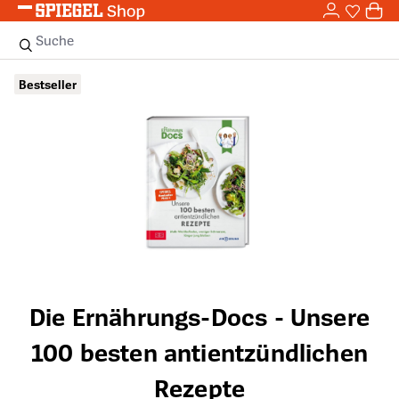
0,0
Zum Hauptinhalt springen
0
Sie haben
0 
Suche
Bildergalerie überspringen
Bestseller
Die Ernährungs-Docs - Unsere
100 besten antientzündlichen
Rezepte