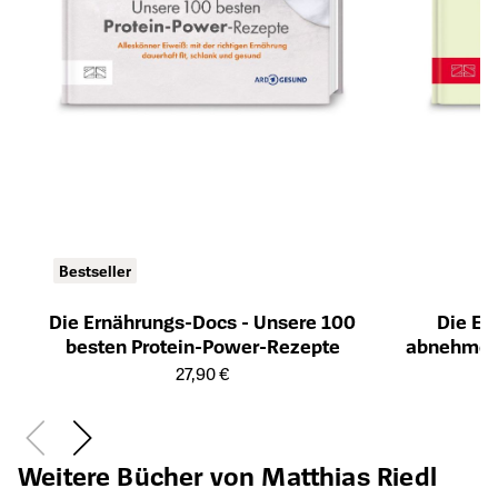
Bestseller
Die Ernährungs-Docs - Unsere 100
Die Er
besten Protein-Power-Rezepte
abnehmen 
Öffnet die Detailseite des Produkts
Öffnet die Det
27,90 €
Weitere Bücher von Matthias Riedl