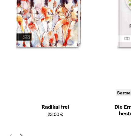
Bestselle
Radikal frei
Die Ernä
Öffnet die Detailseite des Produkts
besten
23,00 €
Öffnet die Det