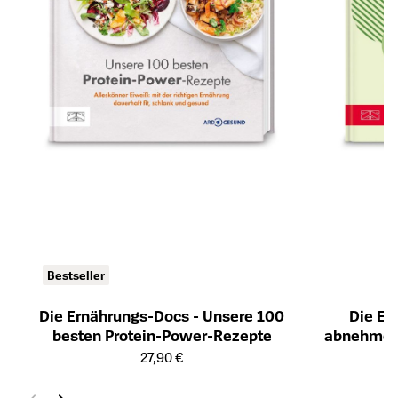
Bestseller
Die Ernährungs-Docs - Unsere 100
Die Er
besten Protein-Power-Rezepte
abnehmen 
Öffnet die Detailseite des Produkts
Öffnet die Det
27,90 €