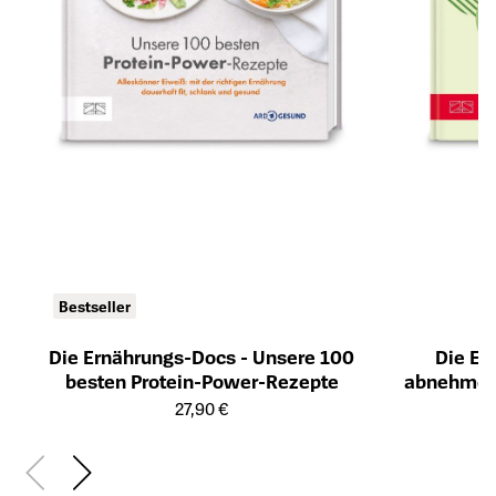
Bestseller
Die Ernährungs-Docs - Unsere 100
Die Er
besten Protein-Power-Rezepte
abnehmen 
Öffnet die Detailseite des Produkts
Öffnet die Det
27,90 €