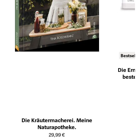
Bestselle
Die Ernä
besten
Öffnet die Det
Die Kräutermacherei. Meine
Naturapotheke.
Öffnet die Detailseite des Produkts
29,99 €