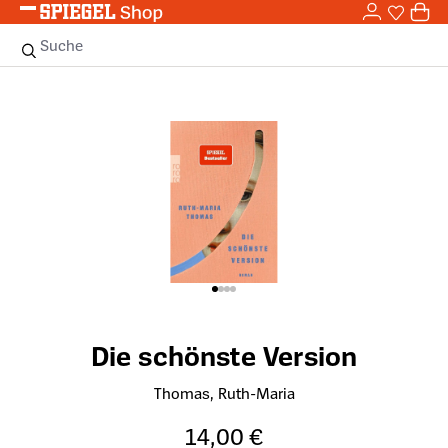
0,0
Zum Hauptinhalt springen
0
Sie haben
0 
Suche
Bildergalerie überspringen
Die schönste Version
Thomas, Ruth-Maria
14,00 €