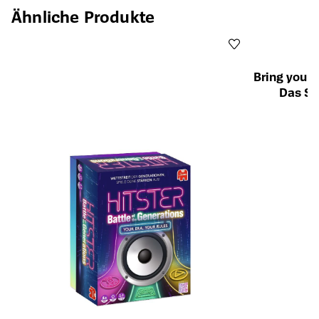
Produktgalerie überspringen
Ähnliche Produkte
Bring your 
Das Sp
Öffnet die Det