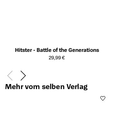
Hitster - Battle of the Generations
Öffnet die Detailseite des Produkts
29,99 €
Mehr vom selben Verlag
Ei
Öffnet die Det