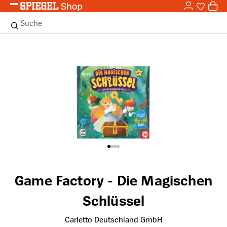
0,0
Zum Hauptinhalt springen
0
Sie haben
0 
Suche
Bildergalerie überspringen
Game Factory - Die Magischen
Schlüssel
Carletto Deutschland GmbH