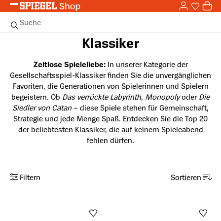
0,0
Zum Hauptinhalt springen
0
Sie haben
0 
Suche
Klassiker
Zeitlose Spieleliebe:
In unserer Kategorie der
Gesellschaftsspiel-Klassiker finden Sie die unvergänglichen
Favoriten, die Generationen von Spielerinnen und Spielern
begeistern. Ob
Das verrückte Labyrinth
,
Monopoly
oder
Die
Siedler von Catan
– diese Spiele stehen für Gemeinschaft,
Strategie und jede Menge Spaß. Entdecken Sie die Top 20
der beliebtesten Klassiker, die auf keinem Spieleabend
fehlen dürfen.
Filtern
Sortieren
Anzahl aktiver Filter: 0