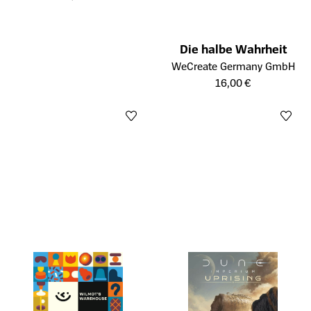
Die halbe Wahrheit
Öffnet die Detailseite des Prod
WeCreate Germany GmbH
16,00 €