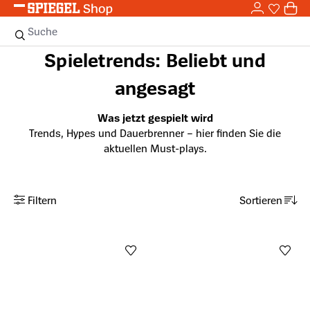
0,0
Zum Hauptinhalt springen
0
Sie haben
0 
Suche
Spieletrends: Beliebt und
angesagt
Was jetzt gespielt wird
Trends, Hypes und Dauerbrenner – hier finden Sie die
aktuellen Must-plays.
Filtern
Sortieren
Anzahl aktiver Filter: 0