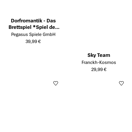
Dorfromantik - Das
Brettspiel *Spiel des
Öffnet die Detailseite des Produkts
Jahres 2023*
Pegasus Spiele GmbH
39,99 €
Sky Team
Öffnet die Detailseite des Prod
Franckh-Kosmos
29,99 €