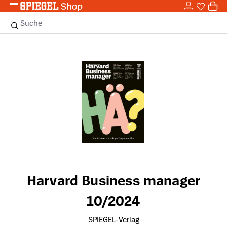
0,0
Zum Hauptinhalt springen
0
Sie haben
0 
Suche
Bildergalerie überspringen
Harvard Business manager
10/2024
SPIEGEL-Verlag