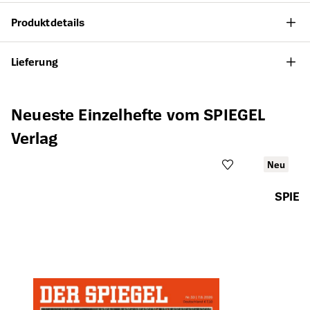
Produktdetails
Lieferung
Produktgalerie überspringen
Neueste Einzelhefte vom SPIEGEL
Verlag
Neu
SPIEG
Öffnet die Det