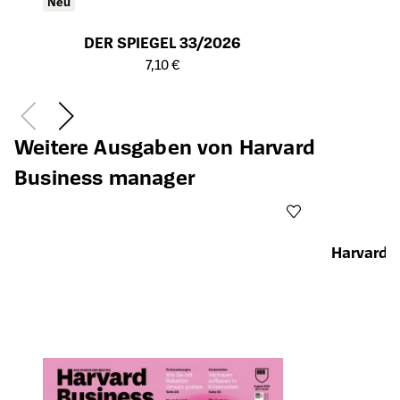
Neu
DER SPIEGEL 33/2026
Öffnet die Detailseite des Produkts
7,10 €
Weitere Ausgaben von Harvard
Business manager
Harvard 
Öffnet die Det