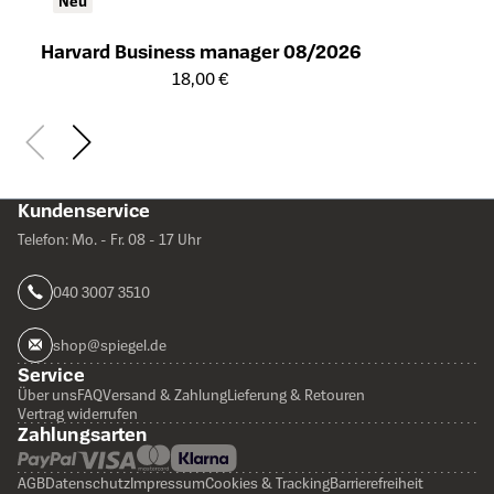
Neu
Harvard Business manager 08/2026
Öffnet die Detailseite des Produkts
18,00 €
Kundenservice
Telefon: Mo. - Fr. 08 - 17 Uhr
040 3007 3510
shop@spiegel.de
Service
Über uns
FAQ
Versand & Zahlung
Lieferung & Retouren
Vertrag widerrufen
Zahlungsarten
AGB
Datenschutz
Impressum
Cookies & Tracking
Barrierefreiheit