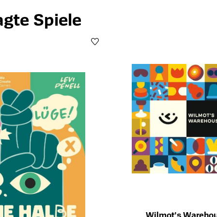
agte Spiele
Wilmot's Wareho