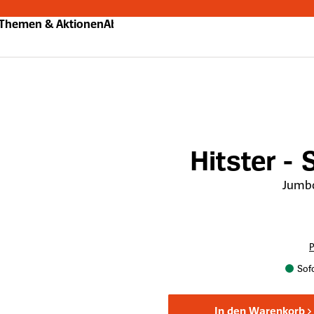
Themen & Aktionen
Abo
Hitster -
Jumb
P
Sofo
In den Warenkorb