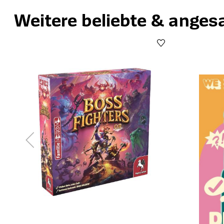
Weitere beliebte & anges
Produktgalerie überspringen