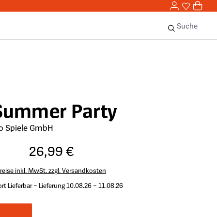
0,00 
0
Sie haben 
0 Ar
Suche
 Summer Party
o Spiele GmbH
26,99 €
reise inkl. MwSt. zzgl. Versandkosten
rt Lieferbar – Lieferung 10.08.26 – 11.08.26