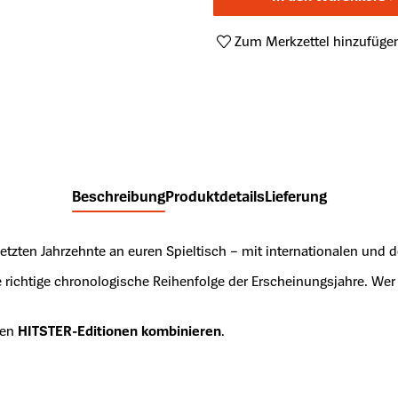
Zum Merkzettel hinzufüge
Produktnummer:
A48258532
Beschreibung
Produktdetails
Lieferung
tzten Jahrzehnte an euren Spieltisch – mit internationalen und d
ie richtige chronologische Reihenfolge der Erscheinungsjahre. Wer
ren
HITSTER-Editionen kombinieren
.