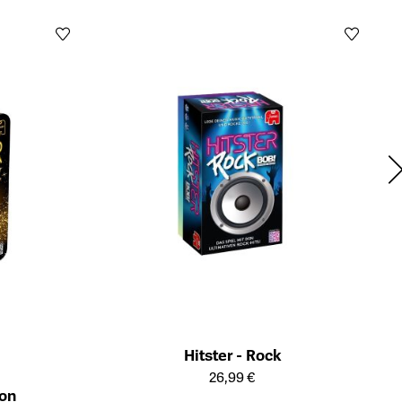
H
Öffn
Hitster - Rock
Öffnet die Detailseite des Produkts
26,99 €
ion