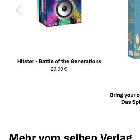
Hitster - Battle of the Generations
Öffnet die Detailseite des Produkts
29,99 €
Bring your 
Das Spi
Öffnet die Det
Mehr vom selben Verlag