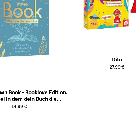
Dito
Öffnet die Detailseite des Produk
27,99 €
own Book - Booklove Edition.
el in dem dein Buch die
ailseite des Produkts
Hauptrolle spielt!
14,99 €