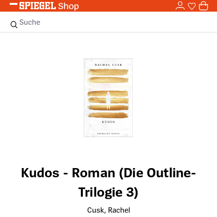
0,0
Zum Hauptinhalt springen
0
Sie haben
0 
Suche
Bildergalerie überspringen
Kudos - Roman (Die Outline-
Trilogie 3)
Cusk, Rachel