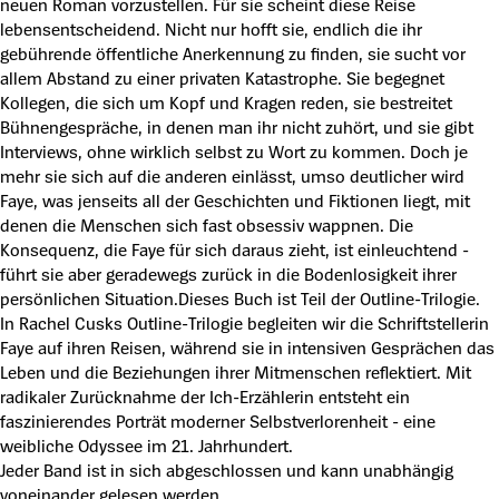
neuen Roman vorzustellen. Für sie scheint diese Reise
lebensentscheidend. Nicht nur hofft sie, endlich die ihr
gebührende öffentliche Anerkennung zu finden, sie sucht vor
allem Abstand zu einer privaten Katastrophe. Sie begegnet
Kollegen, die sich um Kopf und Kragen reden, sie bestreitet
Bühnengespräche, in denen man ihr nicht zuhört, und sie gibt
Interviews, ohne wirklich selbst zu Wort zu kommen. Doch je
mehr sie sich auf die anderen einlässt, umso deutlicher wird
Faye, was jenseits all der Geschichten und Fiktionen liegt, mit
denen die Menschen sich fast obsessiv wappnen. Die
Konsequenz, die Faye für sich daraus zieht, ist einleuchtend -
führt sie aber geradewegs zurück in die Bodenlosigkeit ihrer
persönlichen Situation.Dieses Buch ist Teil der Outline-Trilogie.
In Rachel Cusks Outline-Trilogie begleiten wir die Schriftstellerin
Faye auf ihren Reisen, während sie in intensiven Gesprächen das
Leben und die Beziehungen ihrer Mitmenschen reflektiert. Mit
radikaler Zurücknahme der Ich-Erzählerin entsteht ein
faszinierendes Porträt moderner Selbstverlorenheit - eine
weibliche Odyssee im 21. Jahrhundert.
Jeder Band ist in sich abgeschlossen und kann unabhängig
voneinander gelesen werden.