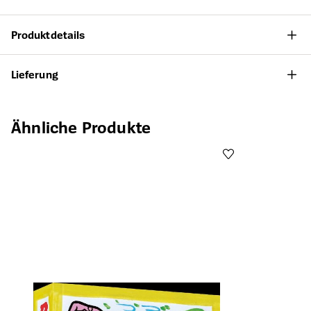
Produktdetails
Lieferung
Produktgalerie überspringen
Ähnliche Produkte
Öffnet die Det