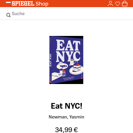
0,0
Zum Hauptinhalt springen
0
Sie haben
0 
Suche
Bildergalerie überspringen
Eat NYC!
Newman, Yasmin
34,99 €