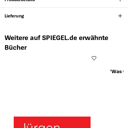
Lieferung
Produktgalerie überspringen
Weitere auf SPIEGEL.de erwähnte
Bücher
'Was wo
Öffnet die Det