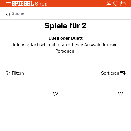
0,0
Zum Hauptinhalt springen
0
Sie haben
0 
Suche
Spiele für 2
Duell oder Duett
Intensiv, taktisch, nah dran – beste Auswahl für zwei
Personen.
Filtern
Sortieren
Anzahl aktiver Filter: 0