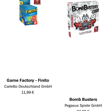
Game Factory - Finito
Öffnet die Detailseite des Produkts
Carletto Deutschland GmbH
11,99 €
Bomb Busters
Öffnet die Detailseite des Prod
Pegasus Spiele GmbH