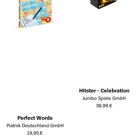
Hitster - Celebration
Öffnet die Detailseite des Prod
Jumbo Spiele GmbH
39,99 €
Perfect Words
Öffnet die Detailseite des Produkts
Piatnik Deutschland GmbH
19,95 €