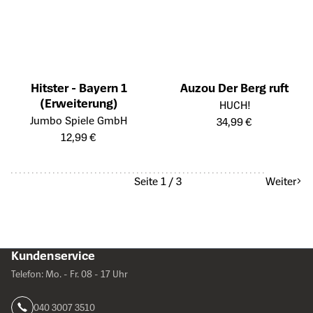
Hitster - Bayern 1
Auzou Der Berg ruft
(Erweiterung)
Öffnet die Detailseite des Prod
HUCH!
Öffnet die Detailseite des Produkts
Jumbo Spiele GmbH
34,99 €
12,99 €
Seite 1 / 3
Weiter
Kundenservice
Telefon: Mo. - Fr. 08 - 17 Uhr
040 3007 3510