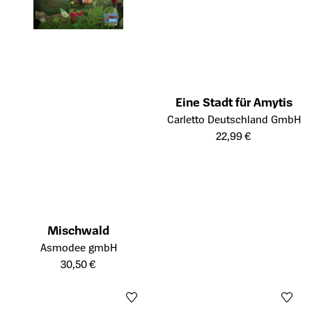
Eine Stadt für Amytis
Öffnet die Detailseite des Prod
Carletto Deutschland GmbH
22,99 €
Mischwald
Öffnet die Detailseite des Produkts
Asmodee gmbH
30,50 €