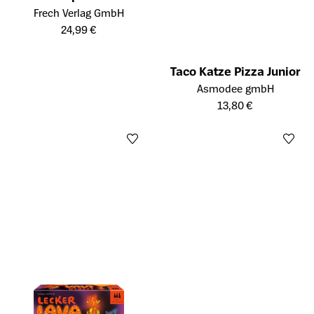
Öffnet die Detailseite des Produkts
die nicht zeichnen
Frech Verlag GmbH
können. Nominiert zum
24,99 €
Spiel des Jahres 2025
Taco Katze Pizza Junior
Öffnet die Detailseite des Prod
Asmodee gmbH
13,80 €