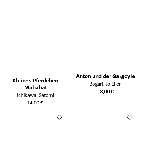
Anton und der Gargoyle
Kleines Pferdchen
Öffnet die Detailseite des Prod
Bogart, Jo Ellen
Mahabat
18,00 €
Öffnet die Detailseite des Produkts
Ichikawa, Satomi
14,00 €