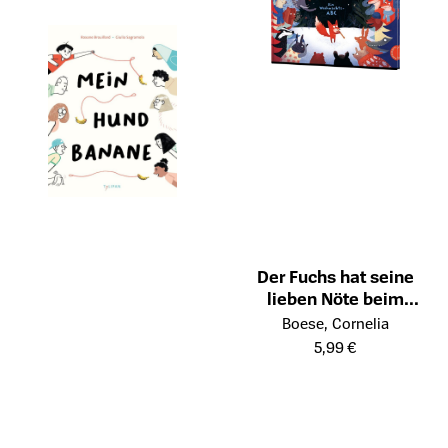
Der Fuchs hat seine
lieben Nöte beim
Öffnet die Detailseite des Prod
Halleluja auf der Flöte
Boese, Cornelia
5,99 €