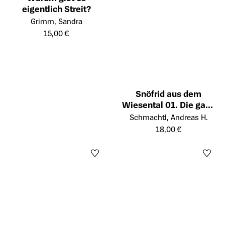
eigentlich Streit?
Öffnet die Detailseite des Produkts
Grimm, Sandra
15,00 €
Snöfrid aus dem
Wiesental 01. Die ganz
Öffnet die Detailseite des Prod
und gar unglaubliche
Schmachtl, Andreas H.
Rettung von Nordland
18,00 €