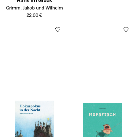
Hans im Glück
Öffnet die Detailseite des Produkts
Grimm, Jakob und Wilhelm
22,00 €