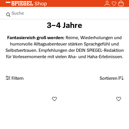
0,0
Zum Hauptinhalt springen
0
Sie haben
0 
Suche
3–4 Jahre
Fantasiereich groß werden:
Reime, Wiederholungen und
humorvolle Alltagsabenteuer stärken Sprachgefühl und
Selbstvertrauen. Empfehlungen der DEIN SPIEGEL-Redaktion
für Vorlesemomente mit vielen Aha- und Haha-Erlebnissen.
Filtern
Sortieren
Anzahl aktiver Filter: 0