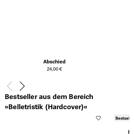
Abschied
Öffnet die Detailseite des Produkts
24,00 €
Bestseller aus dem Bereich
»Belletristik (Hardcover)«
Bestselle
Di