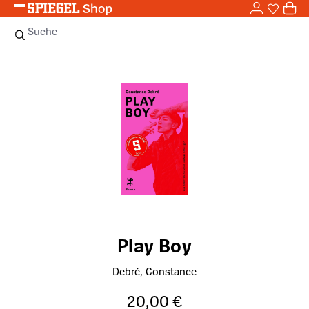
0,0
Zum Hauptinhalt springen
0
Sie haben
0 
Suche
Bildergalerie überspringen
Play Boy
Debré, Constance
20,00 €