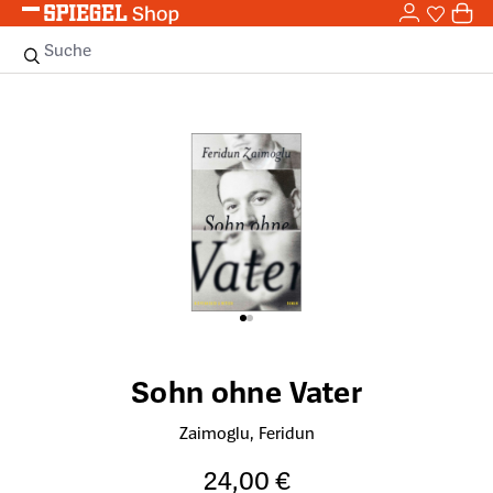
0,0
Zum Hauptinhalt springen
0
Sie haben
0 
Suche
Bildergalerie überspringen
Sohn ohne Vater
Zaimoglu, Feridun
24,00 €