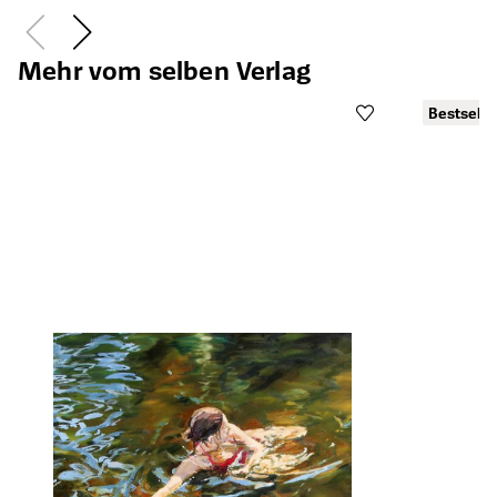
Mehr vom selben Verlag
Bestselle
B
Öffnet die Det