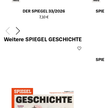
DER SPIEGEL 33/2026
SPIEG
Öffnet die Detailseite des Produkts
Öffnet die Det
7,10 €
Weitere SPIEGEL GESCHICHTE
SPIEG
Öffnet die Det