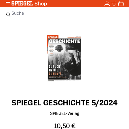
0,0
Zum Hauptinhalt springen
0
Sie haben
0 
Suche
Bildergalerie überspringen
SPIEGEL GESCHICHTE 5/2024
SPIEGEL-Verlag
10,50 €