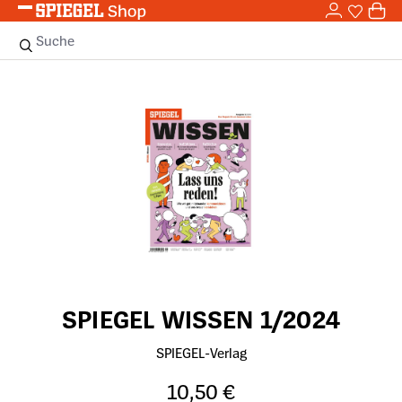
0,0
Zum Hauptinhalt springen
0
Sie haben
0 
Suche
Bildergalerie überspringen
SPIEGEL WISSEN 1/2024
SPIEGEL-Verlag
10,50 €