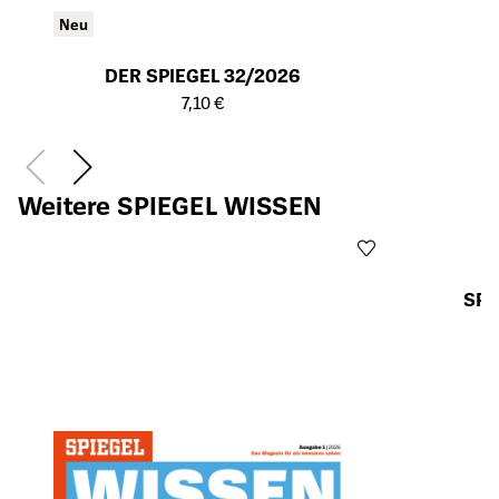
Neu
DER SPIEGEL 32/2026
Öffnet die Detailseite des Produkts
7,10 €
Weitere SPIEGEL WISSEN
SPI
Öffnet die Det