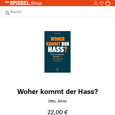
0,0
Zum Hauptinhalt springen
0
Sie haben
0 
Suche
Bildergalerie überspringen
Woher kommt der Hass?
Otto, Anne
22,00 €