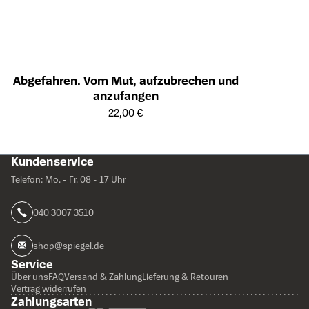
Abgefahren. Vom Mut, aufzubrechen und
anzufangen
Öffnet die Detailseite des Produkts
22,00 €
Kundenservice
Telefon: Mo. - Fr. 08 - 17 Uhr
040 3007 3510
shop@spiegel.de
Service
Über uns
FAQ
Versand & Zahlung
Lieferung & Retouren
Vertrag widerrufen
Zahlungsarten