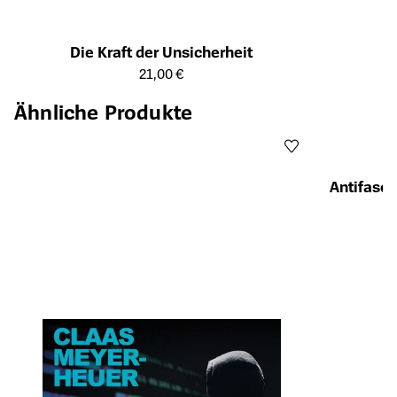
Die Kraft der Unsicherheit
Öffnet die Detailseite des Produkts
21,00 €
Ähnliche Produkte
Antifasch
Öffnet die Det