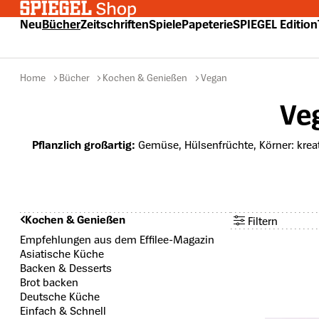
 Hauptinhalt springen
Zur Suche springen
Zur Hauptnavigation springen
Neu
Bücher
Zeitschriften
Spiele
Papeterie
SPIEGEL Edition
Home
Bücher
Kochen & Genießen
Vegan
Ve
Pflanzlich großartig:
Gemüse, Hülsenfrüchte, Körner: kre
Kochen & Genießen
Filtern
Anzahl aktiv
Empfehlungen aus dem Effilee-Magazin
Asiatische Küche
Backen & Desserts
Brot backen
Deutsche Küche
Einfach & Schnell