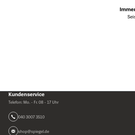
Immer
Öffnet die Details
Sei
Kundenservice
Telefon: Mo. - Fr. 08 - 17 Uhr
040 3007 3510
shop@spiegel.de