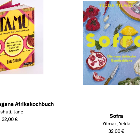
egane Afrikakochbuch
eite des Produkts
shuti, Jane
Sofra
32,00 €
Öffnet die Detailseite des Produkt
Yilmaz, Yelda
32,00 €