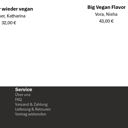
Big Vegan Flavor
 wieder vegan
Öffnet die Detailseite des Produkt
Vora, Nisha
eite des Produkts
ser, Katharina
43,00 €
32,00 €
Service
Über uns
FAQ
Versand & Zahlung
Lieferung & Retouren
Vertrag widerrufen