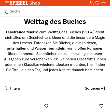
0,0
Zum Hauptinhalt springen
0
Sie haben
0 
Suche
Welttag des Buches
Lesefreude feiern:
Zum Welttag des Buches (23.04.) dreht
sich alles um Geschichten, Ideen und die besondere Magie
des Lesens. Entdecken Sie Bücher, die inspirieren,
unterhalten und Wissen vermitteln, von großen Romanen
über spannende Sachbücher bis zu liebevoll gestalteten
Ausgaben zum Verschenken. Ob Sie neuen Lesestoff suchen
oder einen Klassiker wiederentdecken möchten, hier finden
Sie Titel, die den Tag und jedes Kapitel danach bereichern.
Filtern
Sortieren
Anzahl aktiver Filter: 0