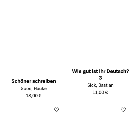
Wie gut ist Ihr Deutsch?
3
Schöner schreiben
Öffnet die Detailseite des Prod
Sick, Bastian
Öffnet die Detailseite des Produkts
Goos, Hauke
11,00 €
18,00 €