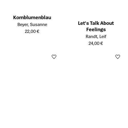
Kornblumenblau
Let's Talk About
Öffnet die Detailseite des Produkts
Beyer, Susanne
Feelings
22,00 €
Öffnet die Detailseite des Prod
Randt, Leif
24,00 €