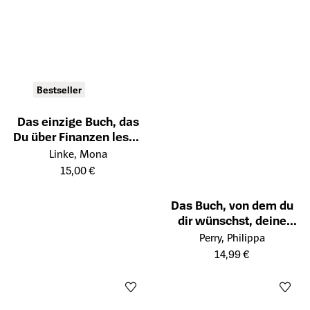
Bestseller
Das einzige Buch, das
Du über Finanzen lesen
Öffnet die Detailseite des Produkts
solltest
Linke, Mona
15,00 €
Das Buch, von dem du
dir wünschst, deine
Öffnet die Detailseite des Prod
Eltern hätten es
Perry, Philippa
gelesen
14,99 €