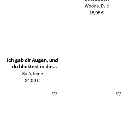
Öffnet die Detailseite des Prod
Woods, Evie
15,95 €
Ich gab dir Augen, und
du blicktest in die
Öffnet die Detailseite des Produkts
Finsternis
Solà, Irene
24,00 €