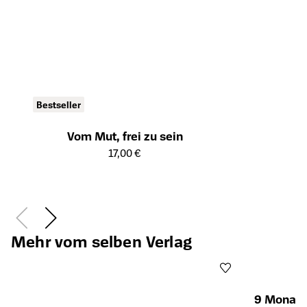
Bestseller
Vom Mut, frei zu sein
Öffnet die Detailseite des Produkts
17,00 €
Mehr vom selben Verlag
9 Monate,