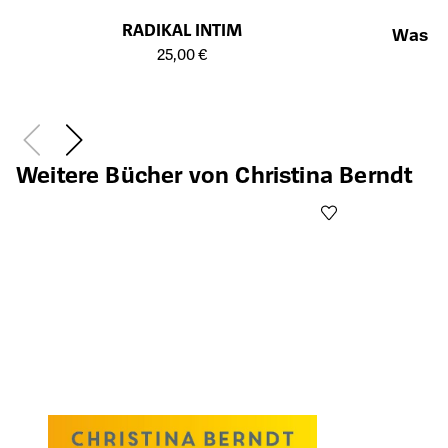
RADIKAL INTIM
Was de
Öffnet die Detailseite des Produkts
25,00 €
Öffnet die Det
Weitere Bücher von Christina Berndt