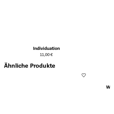
Individuation
Öffnet die Detailseite des Produkts
11,00 €
Ähnliche Produkte
Wen
Öffnet die Det