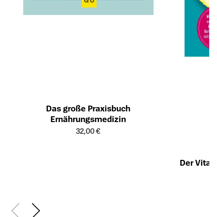
Das große Praxisbuch
Ernährungsmedizin
Öffnet die Detailseite des Produkts
32,00 €
Der Vita
Öffnet die Det