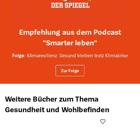
Empfehlung aus dem Podcast
"Smarter leben"
Folge
: Klimaresilienz: Gesund bleiben trotz Klimakrise
Zur Folge
Produktgalerie überspringen
Weitere Bücher zum Thema
Gesundheit und Wohlbefinden