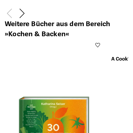
Weitere Bücher aus dem Bereich
»Kochen & Backen«
A Cook's
Öffnet die Det