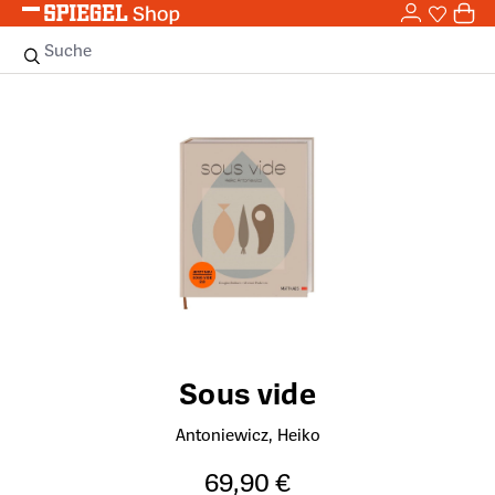
0,0
Zum Hauptinhalt springen
0
Sie haben
0 
Suche
Bildergalerie überspringen
Sous vide
Antoniewicz, Heiko
69,90 €