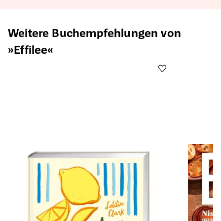
Produktgalerie überspringen
Weitere Buchempfehlungen von
»Effilee«