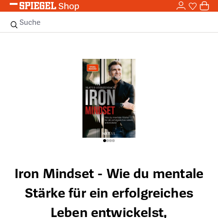
0,0
Zum Hauptinhalt springen
0
Sie haben
0 
Suche
Bildergalerie überspringen
Iron Mindset - Wie du mentale
Stärke für ein erfolgreiches
Leben entwickelst,